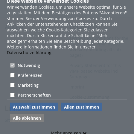
Diese Webseite verwendet Cookies
Kommentare
Wir verwenden Cookies, um unsere Website optimal für Sie
zu gestalten. Mit dem Bestätigen des Buttons "Akzeptieren"
stimmen Sie der Verwendung von Cookies zu. Durch
Anklicken der untenstehenden Checkboxen können Sie
About
Legal Info
auswählen, welche Cookie-Kategorien Sie zulassen
möchten. Durch Klicken auf die Schaltfläche "Mehr
Terms and Conditions for the
anzeigen" erhalten Sie eine Beschreibung jeder Kategorie.
Usage of this ViMP based
Weitere Informationen finden Sie in unserer
website (including all sub-
Datenschutzerklärung
.
pages)
Privacy Statement for this
Notwendig
ViMP based Website incl.
Präferenzen
Sub-pages
Marketing
Imprint
Partnerschaften
Cookie-Zustimmung
Auswahl zustimmen
Allen zustimmen
Links
Alle ablehnen
Sitemap
Mehr anzeigen