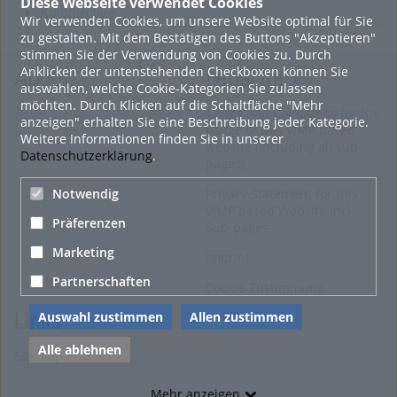
Diese Webseite verwendet Cookies
Kommentare
Wir verwenden Cookies, um unsere Website optimal für Sie
zu gestalten. Mit dem Bestätigen des Buttons "Akzeptieren"
stimmen Sie der Verwendung von Cookies zu. Durch
Anklicken der untenstehenden Checkboxen können Sie
About
Legal Info
auswählen, welche Cookie-Kategorien Sie zulassen
möchten. Durch Klicken auf die Schaltfläche "Mehr
Terms and Conditions for the
anzeigen" erhalten Sie eine Beschreibung jeder Kategorie.
Usage of this ViMP based
Weitere Informationen finden Sie in unserer
website (including all sub-
Datenschutzerklärung
.
pages)
Privacy Statement for this
Notwendig
ViMP based Website incl.
Präferenzen
Sub-pages
Marketing
Imprint
Partnerschaften
Cookie-Zustimmung
Auswahl zustimmen
Allen zustimmen
Links
Alle ablehnen
Sitemap
Mehr anzeigen