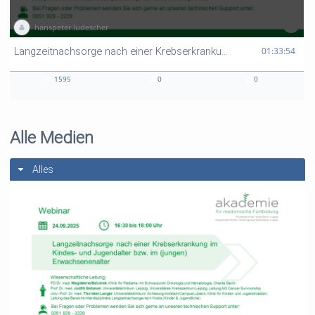
hanspeter.ludescher
01:33:54 duration
01:33:54
Langzeitnachsorge nach einer Krebserkrankung im Kindes- und Jugendalter bzw. im (jungen) Erwachsenenalter
1595
0
0
1595
0
0
views
Kommentare
likes
Alle Medien
Alles