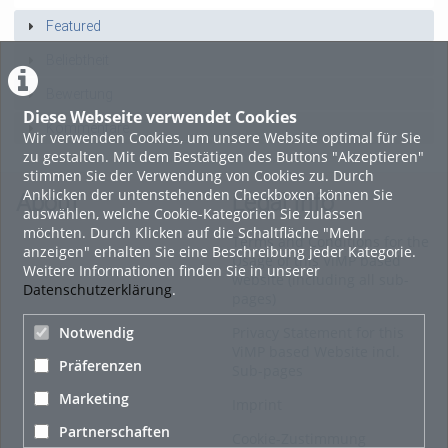
Featured
Beliebtheit
Bewertung
Diese Webseite verwendet Cookies
Kommentare
Wir verwenden Cookies, um unsere Website optimal für Sie
zu gestalten. Mit dem Bestätigen des Buttons "Akzeptieren"
stimmen Sie der Verwendung von Cookies zu. Durch
Anklicken der untenstehenden Checkboxen können Sie
About
Legal Info
auswählen, welche Cookie-Kategorien Sie zulassen
möchten. Durch Klicken auf die Schaltfläche "Mehr
Terms and Conditions for the
anzeigen" erhalten Sie eine Beschreibung jeder Kategorie.
Usage of this ViMP based
Weitere Informationen finden Sie in unserer
website (including all sub-
Datenschutzerklärung
.
pages)
Privacy Statement for this
Notwendig
ViMP based Website incl.
Präferenzen
Sub-pages
Marketing
Imprint
Partnerschaften
Cookie-Zustimmung