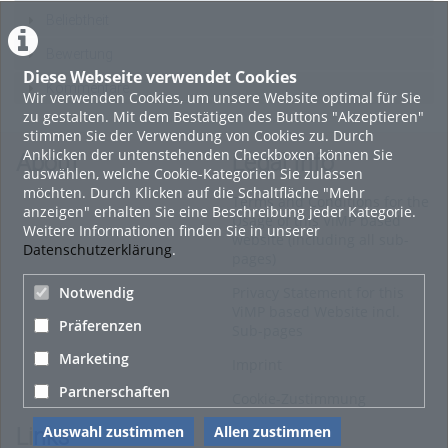
Beliebtheit
Bewertung
Diese Webseite verwendet Cookies
Kommentare
Wir verwenden Cookies, um unsere Website optimal für Sie
zu gestalten. Mit dem Bestätigen des Buttons "Akzeptieren"
stimmen Sie der Verwendung von Cookies zu. Durch
Anklicken der untenstehenden Checkboxen können Sie
About
Legal Info
auswählen, welche Cookie-Kategorien Sie zulassen
möchten. Durch Klicken auf die Schaltfläche "Mehr
Terms and Conditions for the
anzeigen" erhalten Sie eine Beschreibung jeder Kategorie.
Usage of this ViMP based
Weitere Informationen finden Sie in unserer
website (including all sub-
Datenschutzerklärung
.
pages)
Notwendig
Privacy Statement for this
ViMP based Website incl.
Präferenzen
Sub-pages
Marketing
Imprint
Partnerschaften
Cookie-Zustimmung
Auswahl zustimmen
Allen zustimmen
Links