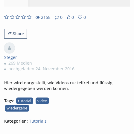
2158
0
0
0
0likes
0favorites
2158views
0Kommentare
Share
Steger
269 Medien
hochgeladen 24. November 2016
Hier wird dargestellt, wie Videos ruckelfrei und flüssig
wiedergegeben werden können.
Tags:
tutorial
video
wiedergabe
Kategorien:
Tutorials